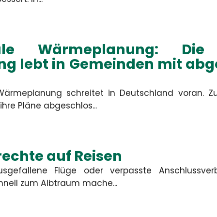
Ort
le Wärmeplanung: Die 
ng lebt in Gemeinden mit ab
Bitte rufen 
ärmeplanung schreitet in Deutschland voran. Z
Nachricht
hre Pläne abgeschlos...
ABSEND
echte auf Reisen
usgefallene Flüge oder verpasste Anschlussve
nell zum Albtraum mache...
Die mit