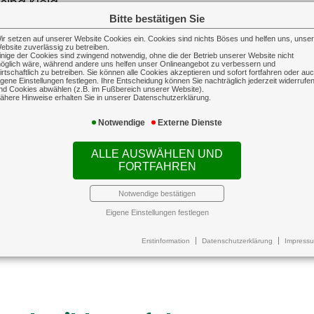
gewinnen an
Schwa
ind Kleid...
e verlieren
durch
Bitte bestätigen Sie
Die Ho
ir setzen auf unserer Website Cookies ein. Cookies sind nichts Böses und helfen uns, unse
ebsite zuverlässig zu betreiben.
Soonw
in Großbetrieben steigt,
inige der Cookies sind zwingend notwendig, ohne die der Betrieb unserer Website nicht
öglich wäre, während andere uns helfen unser Onlineangebot zu verbessern und
isierung und Flexibil
bei St
er weniger Nachwuchs
irtschaftlich zu betreiben. Sie können alle Cookies akzeptieren und sofort fortfahren oder au
igene Einstellungen festlegen. Ihre Entscheidung können Sie nachträglich jederzeit widerrufe
einerwerb
nd Cookies abwählen (z.B. im Fußbereich unserer Website).
ähere Hinweise erhalten Sie in unserer Datenschutzerklärung.
ung plant eine Reform der Fahrschulausbildung.
Notwendige
Externe Dienste
nzpflicht für...
ALLE AUSWÄHLEN UND
FORTFAHREN
Notwendige bestätigen
gsvergütungen bundesweit g
Eigene Einstellungen festlegen
lichen Ausbildungsvergütungen sind im Ausbildungs
Erstinformation
Datenschutzerklärung
Impress
haftpflichtversicherung
Sach-G
iegen. In vi...
bshaftpflichtversicherung
Sach-Gewer
iebshaftpflicht schützt sowohl
Auf dieser Landingpage 
 Unternehmer als auch seine
Informationen zur Inhaltsver
esetzlichen Vertreter vor den
Betriebsgebäudevers
ziellen Folgen der beruflichen
Transportversich
tung, indem sie eine gestellte
technischen Versic
Forderung prüft und daraufhin