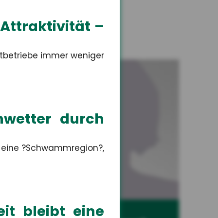
ttraktivität –
nstbetriebe immer weniger
mwetter durch
e eine ?Schwammregion?,
it bleibt eine