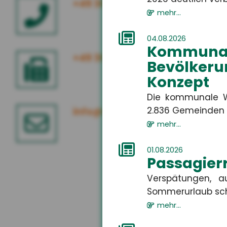
+49 3671 6743-0
mehr...
04.08.2026
Kommuna
+49 3671 6743-22
Bevölkeru
Konzept
Die kommunale W
2.836 Gemeinden i
info@hsh24.de
mehr...
01.08.2026
Passagierr
Verspätungen, a
Sommerurlaub sch
mehr...