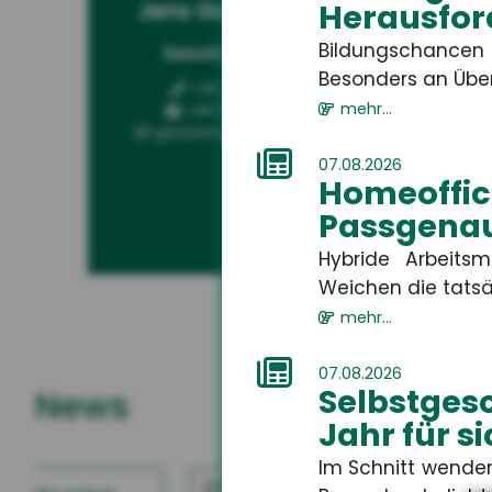
Jens Geßenhardt
Ga
Herausfor
Bildungschancen 
Geschäftsführer
Kun
Besonders an Über
+49 3671 6743-0
mehr...
+49 3671 6743-22
gessenhardt[at]hsh24.de
07.08.2026
Homeoff
Passgenau
Hybride Arbeits
Weichen die tatsä
mehr...
07.08.2026
Selbstges
News
Jahr für s
Im Schnitt wenden