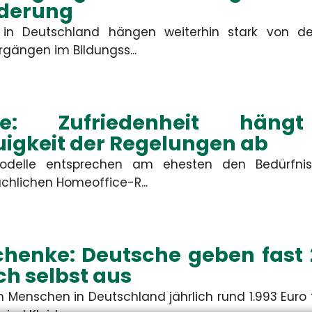
rdis Schiemann
Constanze Ba
derung
in Deutschland hängen weiterhin stark von der
denbetreuerin & KFZ-
Kundenbetreuerin & 
gängen im Bildungss...
Spezialistin
Spezialistin
+49 3671 6743-0
+49 3671 6743-0
+49 3671 6743-22
+49 3671 6743-22
schiemann[at]hsh24.de
baum[at]hsh24.de
ice: Zufriedenheit hä
igkeit der Regelungen ab
modelle entsprechen am ehesten den Bedürfnis
chlichen Homeoffice-R...
chenke: Deutsche geben fast 
ich selbst aus
 Menschen in Deutschland jährlich rund 1.993 Euro 