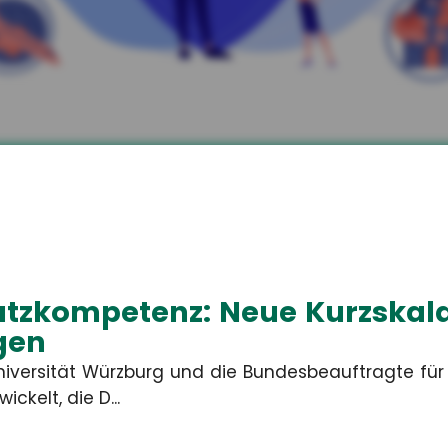
kler aus Unterwellenb
zen.
 Ihren individuellen privaten und betriebliche
tzkompetenz: Neue Kurzskala
agen
niversität Würzburg und die Bundesbeauftragte fü
ickelt, die D...