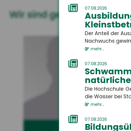
07.08.2026
Wir sind gerne für Sie da
Ausbildung
Kleinstbet
Der Anteil der Au
Nachwuchs gewinne
mehr...
07.08.2026
Schwammr
natürlich
Die Hochschule G
die Wasser bei St
mehr...
07.08.2026
Bildungsü