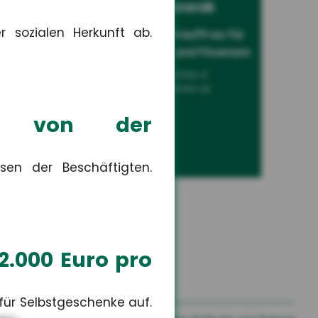
um
Leonie Nowak
 sozialen Herkunft ab.
Sach-
Auszubildende Kauffrau für
Versicherungen und Finanzen
+49 3671 6743-0
+49 3671 6743-22
ngt von der
sen der Beschäftigten.
2.000 Euro pro
für Selbstgeschenke auf.