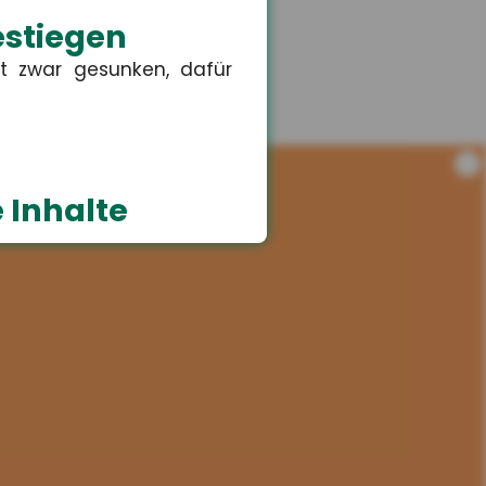
estiegen
t zwar gesunken, dafür
i
 Inhalte
erte Inhalte wie Videos,
schulkinder
lichen Anspruch auf