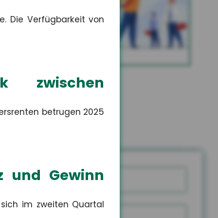
Altersvorsorge
e. Die Verfügbarkeit von
MEHR
rk zwischen
ersrenten betrugen 2025
tz und Gewinn
Name
 sich im zweiten Quartal
snummer
PLZ