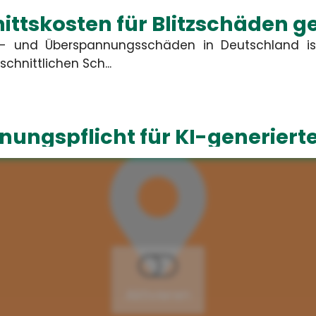
ttskosten für Blitzschäden g
tz- und Überspannungsschäden in Deutschland is
chnittlichen Sch...
ungspflicht für KI-generierte
2026 müssen Unternehmen in Deutschland KI-generi
Texte als...
 Ganztagsbetreuung für Grund
ust 2026 haben Erstklässler einen gesetz
 Dieser wird schrittweise au...
Aktivieren