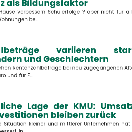
Gewerbliche Sachversicherung
z als Bildungsfaktor
er unberechtigte Ansprüche
 oder berechtigte Ansprüche
im Rahmen des vereinbarten
ause verbessern Schulerfolge ? aber nicht für all
Deckungsumfangs reguliert.
ohnungen be...
MEHR
MEHR
hlbeträge variieren sta
dern und Geschlechtern
lichen Rentenzahlbeträge bei neu zugegangenen Alt
Kontakt
o und für F...
mbH
tliche Lage der KMU: Umsa
Firma
nvestitionen bleiben zurück
he Situation kleiner und mittlerer Unternehmen hat
Straße, Hau
ssert. In...