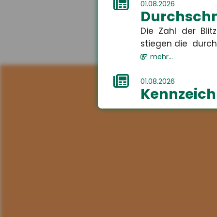
01.08.2026
Durchschni
Die Zahl der Bli
stiegen die durchs
mehr...
01.08.2026
Kennzeichn
Ab dem 2. August 
Audios, Bilder oder 
mehr...
01.08.2026
Recht auf
Ab dem 1. Aug
Ganztagsbetreuung.
mehr...