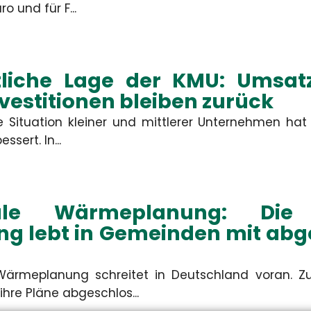
rdis Schiemann
Constanze Ba
o und für F...
denbetreuerin & KFZ-
Kundenbetreuerin & 
Spezialistin
Spezialistin
tliche Lage der KMU: Umsa
+49 3671 6743-0
+49 3671 6743-0
+49 3671 6743-22
+49 3671 6743-22
nvestitionen bleiben zurück
schiemann[at]hsh24.de
baum[at]hsh24.de
he Situation kleiner und mittlerer Unternehmen hat
ssert. In...
le Wärmeplanung: Die 
ng lebt in Gemeinden mit ab
ärmeplanung schreitet in Deutschland voran. Z
hre Pläne abgeschlos...