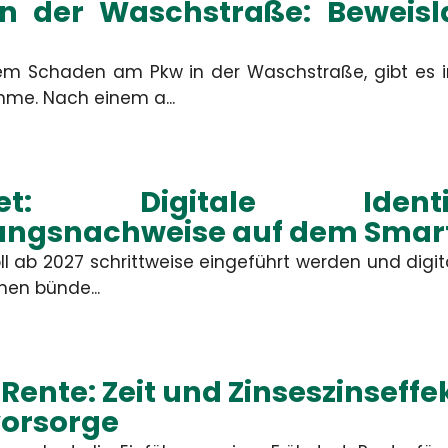
n der Waschstraße: Beweisla
m Schaden am Pkw in der Waschstraße, gibt es i
Ort
me. Nach einem a...
Bitte rufen 
allet: Digitale Ide
Nachricht
ungsnachweise auf dem Sma
oll ab 2027 schrittweise eingeführt werden und digi
nen bünde...
ABSEND
Rente: Zeit und Zinseszinseffek
Die mit
vorsorge