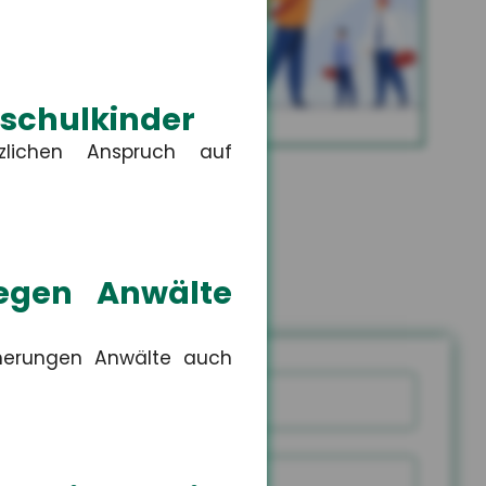
Altersvorsorge
schulkinder
MEHR
lichen Anspruch auf
gegen Anwälte
cherungen Anwälte auch
Name
snummer
PLZ