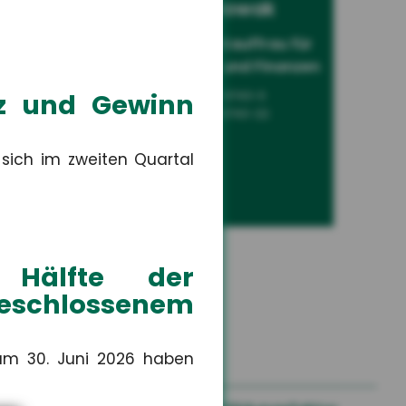
um
Leonie Nowak
Sach-
Auszubildende Kauffrau für
Versicherungen und Finanzen
tz und Gewinn
+49 3671 6743-0
+49 3671 6743-22
 sich im zweiten Quartal
Hälfte der
geschlossenem
um 30. Juni 2026 haben