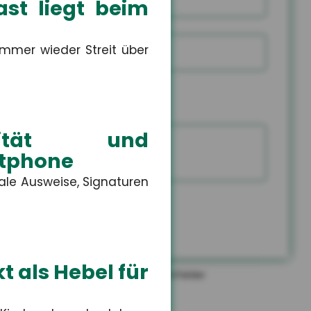
st liegt beim
mmer wieder Streit über
E-Mail
Rückr
Rückr
am
um
Tele
Sie mich zurück
(Dat
(Uhrz
Capt
ntität und
rtphone
tale Ausweise, Signaturen
EN
t als Hebel für
*
gekennzeichneten Felder sind Pflichtfelder