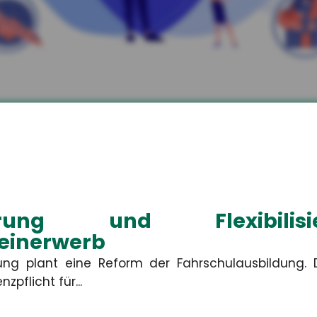
kler aus Unterwellenb
zen.
 Ihren individuellen privaten und betriebliche
isierung und Flexibil
einerwerb
ung plant eine Reform der Fahrschulausbildung.
nzpflicht für...