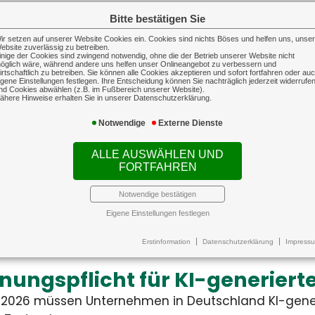
ndesweit gestiegen
Hitze
Bitte bestätigen Sie
ungsvergütungen sind im
Klimaa
nitt um 3,9 Prozent
aber n
ir setzen auf unserer Website Cookies ein. Cookies sind nichts Böses und helfen uns, unse
echte auf Reisen
ebsite zuverlässig zu betreiben.
in Woh
inige der Cookies sind zwingend notwendig, ohne die der Betrieb unserer Website nicht
öglich wäre, während andere uns helfen unser Onlineangebot zu verbessern und
usgefallene Flüge oder verpasste Anschlussve
irtschaftlich zu betreiben. Sie können alle Cookies akzeptieren und sofort fortfahren oder au
igene Einstellungen festlegen. Ihre Entscheidung können Sie nachträglich jederzeit widerrufe
nd Cookies abwählen (z.B. im Fußbereich unserer Website).
nell zum Albtraum mache...
ähere Hinweise erhalten Sie in unserer Datenschutzerklärung.
Notwendige
Externe Dienste
ALLE AUSWÄHLEN UND
ttskosten für Blitzschäden g
FORTFAHREN
tz- und Überspannungsschäden in Deutschland is
Notwendige bestätigen
chnittlichen Sch...
Eigene Einstellungen festlegen
Erstinformation
Datenschutzerklärung
Impress
haftpflichtversicherung
Sach-G
bshaftpflichtversicherung
Sach-Gewer
iebshaftpflicht schützt sowohl
Auf dieser Landingpage 
 Unternehmer als auch seine
Informationen zur Inhaltsver
ungspflicht für KI-generierte
esetzlichen Vertreter vor den
Betriebsgebäudevers
ziellen Folgen der beruflichen
Transportversich
2026 müssen Unternehmen in Deutschland KI-generi
tung, indem sie eine gestellte
technischen Versic
Forderung prüft und daraufhin