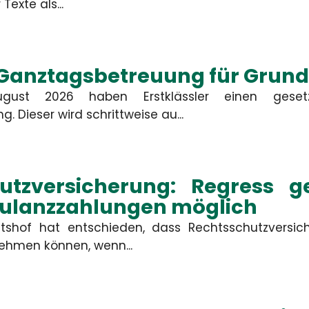
Gewerbliche Sachversicherung
Texte als...
er unberechtigte Ansprüche
 oder berechtigte Ansprüche
im Rahmen des vereinbarten
Deckungsumfangs reguliert.
 Ganztagsbetreuung für Grund
MEHR
MEHR
ust 2026 haben Erstklässler einen gesetz
 Dieser wird schrittweise au...
Kontakt
utzversicherung: Regress 
Kulanzzahlungen möglich
mbH
tshof hat entschieden, dass Rechtsschutzversi
ehmen können, wenn...
Firma
Straße, Hau