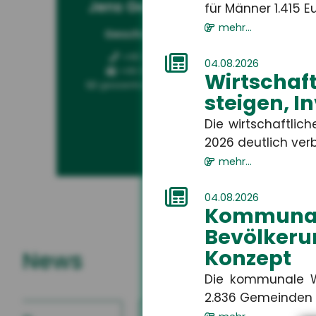
Jens Geßenhardt
Ga
für Männer 1.415 Eur
mehr...
Geschäftsführer
Kun
+49 3671 6743-0
04.08.2026
+49 3671 6743-22
Wirtschaf
gessenhardt[at]hsh24.de
steigen, I
Die wirtschaftlic
2026 deutlich verbe
mehr...
04.08.2026
Kommuna
Bevölkeru
Konzept
News
Die kommunale W
2.836 Gemeinden i