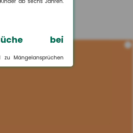
 Kinder ab sechs Jahren.
sprüche bei
i
nd zu Mängelansprüchen
Risiko für
lten selbst ? das könnte