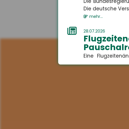
Die Bundesregieru
Die deutsche Versi
mehr...
28.07.2026
Flugzei
Pauschalr
Eine Flugzeiten
führen. Das Amtsg
mehr...
28.07.2026
Fehlvor
Bildungsu
Jugendliche korri
bestehende Bildun
mehr...