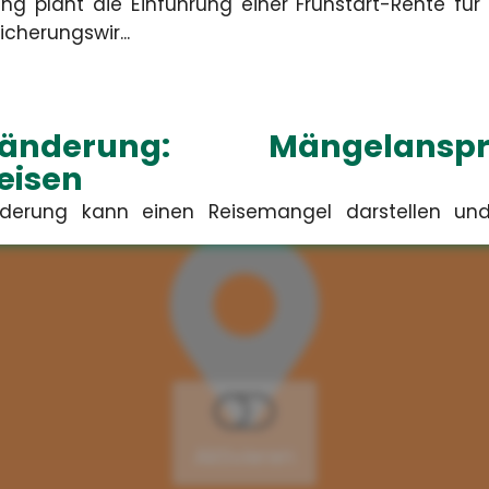
ng plant die Einführung einer Frühstart-Rente für
cherungswir...
tenänderung: Mängelan
eisen
änderung kann einen Reisemangel darstellen u
ericht München urte...
stellungen über KI: 
ngleichheit
gieren Fehlvorstellungen über generative KI nur se
gsungleichh...
Aktivieren