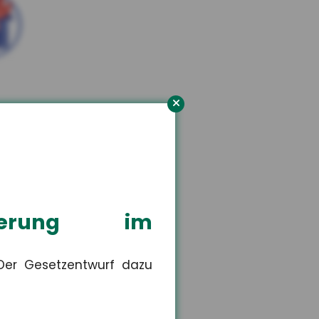
orn
n Versicherungsschutz.
isierung im
 Der Gesetzentwurf dazu