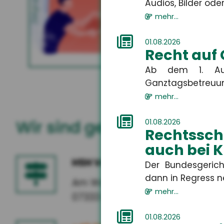
Gewerbliche Sachversicherung
Zielgruppe
Audios, Bilder oder 
entwed
ablehnt
mehr...
01.08.2026
Recht auf
MEHR
Ab dem 1. Aug
Ganztagsbetreuung.
mehr...
Wir sind gerne für Sie da
01.08.2026
Rechtssch
auch bei 
HSH Versicherungsmakler G
Der Bundesgerich
dann in Regress n
Am Wasserlauf 5
mehr...
07333 Unterwellenborn
01.08.2026