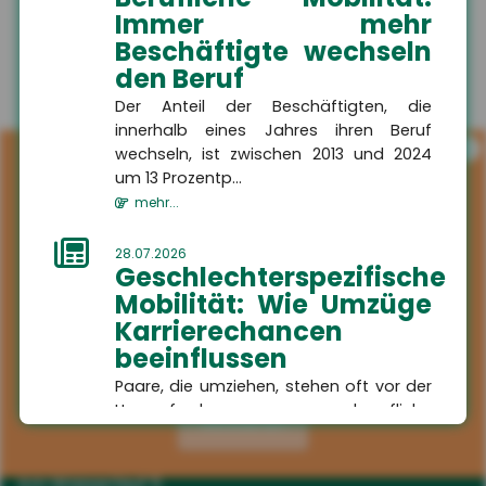
Immer mehr
Beschäftigte wechseln
den Beruf
Der Anteil der Beschäftigten, die
innerhalb eines Jahres ihren Beruf
i
wechseln, ist zwischen 2013 und 2024
um 13 Prozentp...
mehr...
28.07.2026
Geschlechterspezifische
Mobilität: Wie Umzüge
Karrierechancen
beeinflussen
Kontakt
Paare, die umziehen, stehen oft vor der
Herausforderung, berufliche
Aktivieren
HSH
Kompromisse eingehen zu müssen. Eine
Versicherungsmakler GmbH
aktuelle Studie...
Am Wasserlauf 5
mehr...