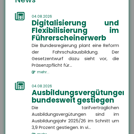
Unterwellenborn
04.08.2026
Digitalisierung und
Die Sicherheit Ihrer Zukunft liegt uns am Herzen.
Flexibilisierung im
Als Versicherungsmakler kümmern wir uns um
Führerscheinerwerb
Ihren individuellen privaten und betrieblichen
Die Bundesregierung plant eine Reform
Versicherungsschutz.
der Fahrschulausbildung. Der
Service steht bei uns an erster Stelle!
Gesetzentwurf dazu sieht vor, die
Präsenzpflicht für...
Wir freuen uns auf Sie.
mehr...
04.08.2026
Ausbildungsvergütungen
bundesweit gestiegen
Die tarifvertraglichen
Ausbildungsvergütungen sind im
Wir sind gerne für Sie da
Ausbildungsjahr 2025/26 im Schnitt um
3,9 Prozent gestiegen. In vi...