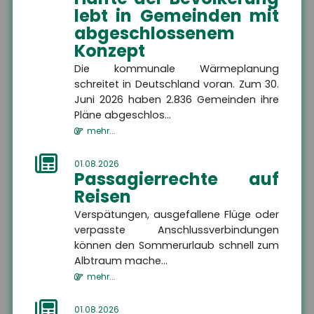
lebt in Gemeinden mit
abgeschlossenem
Themen
Konzept
Die kommunale Wärmeplanung
schreitet in Deutschland voran. Zum 30.
Freiberufler
Juni 2026 haben 2.836 Gemeinden ihre
Freiberufler
Als Freiberufler gibt es
Pläne abgeschlos...
viele Maßnahmen, die Sie
zum Schutze Ihrer Person,
mehr...
Ihres Unternehmens und
Ihrer Mitarbeiter treffen
Zielgruppe
sollten.
01.08.2026
Passagierrechte auf
Reisen
Verspätungen, ausgefallene Flüge oder
verpasste Anschlussverbindungen
MEHR
können den Sommerurlaub schnell zum
Albtraum mache...
mehr...
Betriebshaftpflichtversicherung
Betriebshaftpflichtversicherung
Eine Betriebshaftpflicht
01.08.2026