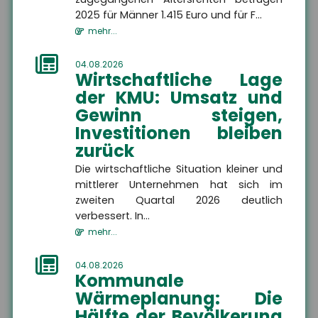
2025 für Männer 1.415 Euro und für F...
mehr...
04.08.2026
Wirtschaftliche Lage
der KMU: Umsatz und
Gewinn steigen,
Investitionen bleiben
News
zurück
Die wirtschaftliche Situation kleiner und
mittlerer Unternehmen hat sich im
Ausbildungsvergütungen
zweiten Quartal 2026 deutlich
verbessert. In...
bundesweit gestiegen
mehr...
Die tarifvertraglichen
Ausbildungsvergütungen sind
04.08.2026
im Ausbildungsjahr 2025/26 im
Kommunale
Schnitt um 3,9 Prozent
Wärmeplanung: Die
gestiegen. In vi...
Hälfte der Bevölkerung