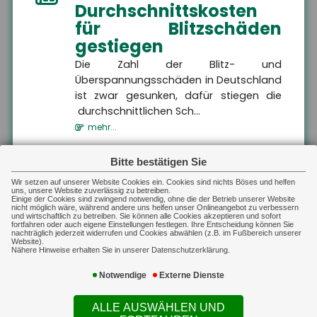
Gewerbliche Sachversicherung
schützt sowohl den
Durchschnittskosten
Unternehmer als auch
für Blitzschäden
seine gesetzlichen
Vertreter vor den
gestiegen
finanziellen Folgen der
beruflichen Haftung,
indem sie eine gestellte
Die Zahl der Blitz- und
Forderung prüft und
Überspannungsschäden in Deutschland
daraufhin entweder
unberechtigte Ansprüche
ist zwar gesunken, dafür stiegen die
ablehnt oder berechtigte
durchschnittlichen Sch...
Ansprüche im Rahmen
des vereinbarten
mehr...
Deckungsumfangs
reguliert.
MEHR
01.08.2026
Bitte bestätigen Sie
Kennzeichnungspflicht
Sach-Gewerbe
Gewerbliche Sachversicherung
Wir setzen auf unserer Website Cookies ein. Cookies sind nichts Böses und helfen
Sach-Gewerbe
für KI-generierte
uns, unsere Website zuverlässig zu betreiben.
Auf dieser Landingpage finden
Einige der Cookies sind zwingend notwendig, ohne die der Betrieb unserer Website
Sie Informationen zur
Inhalte
nicht möglich wäre, während andere uns helfen unser Onlineangebot zu verbessern
Inhaltsversicherung,
und wirtschaftlich zu betreiben. Sie können alle Cookies akzeptieren und sofort
Betriebsgebäudeversicherung,
fortfahren oder auch eigene Einstellungen festlegen. Ihre Entscheidung können Sie
Ab dem 2. August 2026 müssen
Transportversicherung und
nachträglich jederzeit widerrufen und Cookies abwählen (z.B. im Fußbereich unserer
technischen Versicherungen.
Website).
Unternehmen in Deutschland KI-
Nähere Hinweise erhalten Sie in unserer Datenschutzerklärung.
generierte Inhalte wie Videos, Audios,
Bilder oder Texte als...
Notwendige
Externe Dienste
mehr...
ALLE AUSWÄHLEN UND