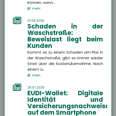
können, wenn...
mehr...
HSH Versicherungsmakler
GmbH
01.08.2026
Schaden in der
Am Wasserlauf 5
Waschstraße:
07333 Unterwellenborn
Beweislast liegt beim
Kunden
+49 3671 6743-0
Kommt es zu einem Schaden am Pkw in
der Waschstraße, gibt es immer wieder
Streit über die Kostenübernahme. Nach
einem a...
+49 3671 6743-22
mehr...
28.07.2026
EUDI-Wallet: Digitale
Identität und
info@hsh24.de
Versicherungsnachweise
auf dem Smartphone