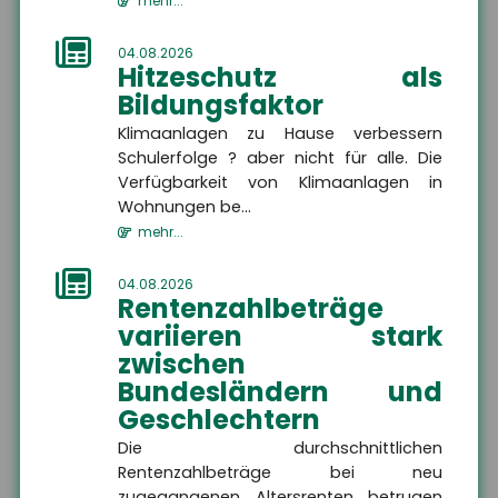
mehr...
04.08.2026
Hitzeschutz als
Bildungsfaktor
Klimaanlagen zu Hause verbessern
Schulerfolge ? aber nicht für alle. Die
Verfügbarkeit von Klimaanlagen in
Wohnungen be...
mehr...
04.08.2026
Rentenzahlbeträge
variieren stark
Jens Geßenhardt
zwischen
Bundesländern und
Geschäftsführer
Geschlechtern
+49 3671 6743-0
Die durchschnittlichen
+49 3671 6743-22
Rentenzahlbeträge bei neu
gessenhardt[at]hsh24.de
zugegangenen Altersrenten betrugen