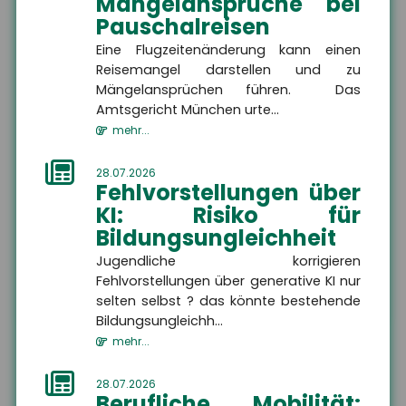
Mängelansprüche bei
Ort
Pauschalreisen
Eine Flugzeitenänderung kann einen
Reisemangel darstellen und zu
E-Mail
Mängelansprüchen führen. Das
Rückru
Rückru
Amtsgericht München urte...
am
um
Telef
Bitte rufen Sie mich zurück
mehr...
(Datu
(Uhrze
Captc
28.07.2026
Nachricht
Fehlvorstellungen über
KI: Risiko für
Bildungsungleichheit
Jugendliche korrigieren
ABSENDEN
Fehlvorstellungen über generative KI nur
selten selbst ? das könnte bestehende
Bildungsungleichh...
mehr...
Die mit
*
gekennzeichneten Felder sind Pflichtfelder
28.07.2026
Berufliche Mobilität: