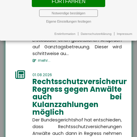
FORTFAHREN
MEHR
01.08.2026
Recht auf
Notwendige bestätigen
Ganztagsbetreuung
Eigene Einstellungen festlegen
für Grundschulkinder
Altersvorsorge
Altersvorsorge
Hier finden Sie alle
Ab dem 1. August 2026 haben
Erstinformation
Datenschutzerklärung
Impressum
Informationen dazu, wie
Erstklässler einen gesetzlichen Anspruch
Sie Ihren Ruhestand
finanziell absichern
Altersvorsorge
auf Ganztagsbetreuung. Dieser wird
können.
schrittweise au...
mehr...
01.08.2026
Rechtsschutzversicherung:
Regress gegen Anwälte
MEHR
auch bei
Kulanzzahlungen
möglich
Der Bundesgerichtshof hat entschieden,
dass Rechtsschutzversicherungen
Wir sind gerne für Sie da
Anwälte auch dann in Regress nehmen