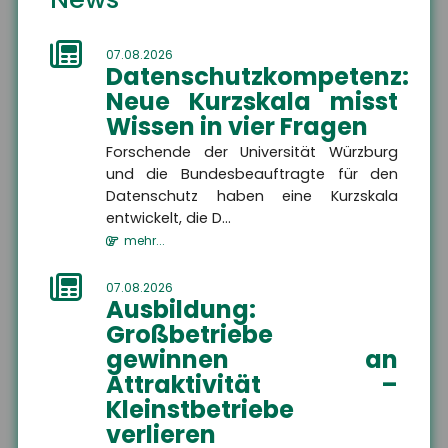
Unterwellenborn
07.08.2026
Datenschutzkompetenz:
Die Sicherheit Ihrer Zukunft liegt uns am Herzen.
Neue Kurzskala misst
Als Versicherungsmakler kümmern wir uns um
Wissen in vier Fragen
Ihren individuellen privaten und betrieblichen
Forschende der Universität Würzburg
Versicherungsschutz.
und die Bundesbeauftragte für den
Service steht bei uns an erster Stelle!
Datenschutz haben eine Kurzskala
entwickelt, die D...
Wir freuen uns auf Sie.
mehr...
07.08.2026
Ausbildung:
Großbetriebe
gewinnen an
Attraktivität –
Wir sind gerne für Sie da
Kleinstbetriebe
verlieren