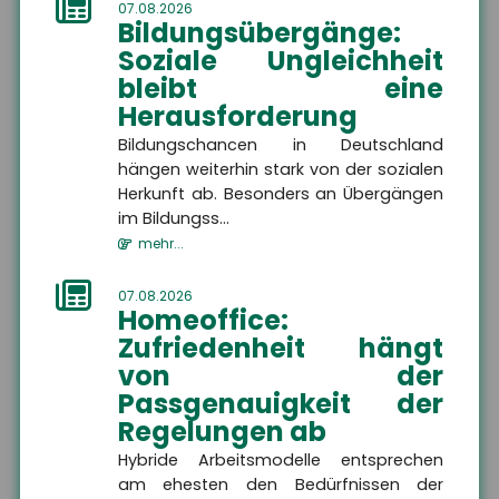
07.08.2026
Bildungsübergänge:
Soziale Ungleichheit
bleibt eine
Herausforderung
Bildungschancen in Deutschland
hängen weiterhin stark von der sozialen
Herkunft ab. Besonders an Übergängen
im Bildungss...
News
mehr...
07.08.2026
Homeoffice:
Ausbildung: Großbetriebe
Zufriedenheit hängt
gewinnen an Attraktivität –
von der
Kleinstbetriebe verlieren
Passgenauigkeit der
Auszubildende
Regelungen ab
Der Anteil der Auszubildenden
in Großbetrieben steigt,
Hybride Arbeitsmodelle entsprechen
während Kleinstbetriebe
am ehesten den Bedürfnissen der