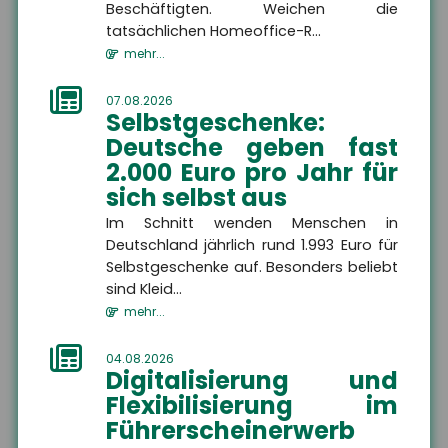
immer weniger Nachwuchs
Beschäftigten. Weichen die
gewinnen. Das ers...
tatsächlichen Homeoffice-R...
Themen
mehr...
07.08.2026
Selbstgeschenke:
Freiberufler
Deutsche geben fast
Freiberufler
Als Freiberufler gibt es
2.000 Euro pro Jahr für
viele Maßnahmen, die Sie
zum Schutze Ihrer Person,
sich selbst aus
Ihres Unternehmens und
Ihrer Mitarbeiter treffen
Zielgruppe
Im Schnitt wenden Menschen in
sollten.
Deutschland jährlich rund 1.993 Euro für
Selbstgeschenke auf. Besonders beliebt
sind Kleid...
mehr...
MEHR
04.08.2026
Digitalisierung und
Flexibilisierung im
Betriebshaftpflichtversicherung
Führerscheinerwerb
Betriebshaftpflichtversicherung
Eine Betriebshaftpflicht