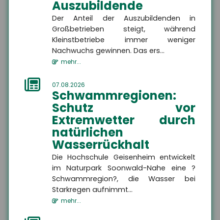
Auszubildende
Der Anteil der Auszubildenden in
Großbetrieben steigt, während
Kleinstbetriebe immer weniger
Nachwuchs gewinnen. Das ers...
mehr...
07.08.2026
Schwammregionen:
Schutz vor
Extremwetter durch
natürlichen
Wasserrückhalt
Jens Geßenhardt
Die Hochschule Geisenheim entwickelt
im Naturpark Soonwald-Nahe eine ?
Geschäftsführer
Schwammregion?, die Wasser bei
Starkregen aufnimmt...
+49 3671 6743-0
mehr...
+49 3671 6743-22
gessenhardt[at]hsh24.de