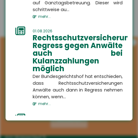
auf Ganztagsbetreuung. Dieser wird
schrittweise au...
mehr...
01.08.2026
Rechtsschutzversicherung:
i
Regress gegen Anwälte
auch bei
Kulanzzahlungen
möglich
Der Bundesgerichtshof hat entschieden,
dass Rechtsschutzversicherungen
Anwälte auch dann in Regress nehmen
können, wenn...
mehr...
Kontakt
01.08.2026
Aktivieren
HSH
Schaden in der
Versicherungsmakler GmbH
Waschstraße:
Am Wasserlauf 5