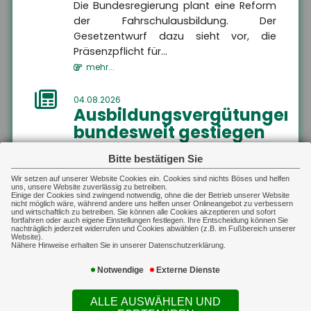
Gewerbliche Sachversicherung
schützt sowohl den
Die Bundesregierung plant eine Reform
Unternehmer als auch
der Fahrschulausbildung. Der
seine gesetzlichen
Vertreter vor den
Gesetzentwurf dazu sieht vor, die
finanziellen Folgen der
Präsenzpflicht für...
beruflichen Haftung,
indem sie eine gestellte
mehr...
Forderung prüft und
daraufhin entweder
unberechtigte Ansprüche
04.08.2026
ablehnt oder berechtigte
Ausbildungsvergütungen
Ansprüche im Rahmen
des vereinbarten
bundesweit gestiegen
Deckungsumfangs
reguliert.
Die tarifvertraglichen
MEHR
Bitte bestätigen Sie
Ausbildungsvergütungen sind im
Sach-Gewerbe
Gewerbliche Sachversicherung
Ausbildungsjahr 2025/26 im Schnitt um
Wir setzen auf unserer Website Cookies ein. Cookies sind nichts Böses und helfen
Sach-Gewerbe
uns, unsere Website zuverlässig zu betreiben.
Auf dieser Landingpage finden
3,9 Prozent gestiegen. In vi...
Einige der Cookies sind zwingend notwendig, ohne die der Betrieb unserer Website
Sie Informationen zur
nicht möglich wäre, während andere uns helfen unser Onlineangebot zu verbessern
Inhaltsversicherung,
mehr...
und wirtschaftlich zu betreiben. Sie können alle Cookies akzeptieren und sofort
Betriebsgebäudeversicherung,
fortfahren oder auch eigene Einstellungen festlegen. Ihre Entscheidung können Sie
Transportversicherung und
nachträglich jederzeit widerrufen und Cookies abwählen (z.B. im Fußbereich unserer
technischen Versicherungen.
Website).
04.08.2026
Nähere Hinweise erhalten Sie in unserer Datenschutzerklärung.
Hitzeschutz als
Notwendige
Externe Dienste
Bildungsfaktor
Klimaanlagen zu Hause verbessern
ALLE AUSWÄHLEN UND
Schulerfolge ? aber nicht für alle. Die