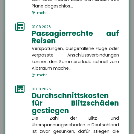
Pläne abgeschlos...
mehr...
Kontakt
01.08.2026
Passagierrechte auf
Reisen
Verspätungen, ausgefallene Flüge oder
Firma
verpasste Anschlussverbindungen
können den Sommerurlaub schnell zum
Albtraum mache...
Name
mehr...
01.08.2026
Straße, Hausnummer
Durchschnittskosten
für Blitzschäden
gestiegen
PLZ
Die Zahl der Blitz- und
Überspannungsschäden in Deutschland
ist zwar gesunken, dafür stiegen die