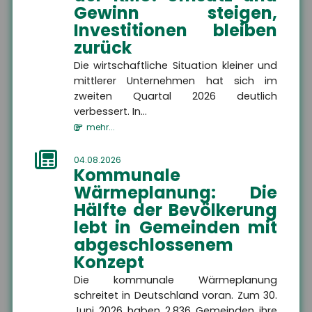
Gewinn steigen,
Investitionen bleiben
HSH Versicherungsmakler
zurück
GmbH
Die wirtschaftliche Situation kleiner und
Am Wasserlauf 5
mittlerer Unternehmen hat sich im
07333 Unterwellenborn
zweiten Quartal 2026 deutlich
verbessert. In...
mehr...
+49 3671 6743-0
04.08.2026
Kommunale
Wärmeplanung: Die
+49 3671 6743-22
Hälfte der Bevölkerung
lebt in Gemeinden mit
abgeschlossenem
Konzept
info@hsh24.de
Die kommunale Wärmeplanung
schreitet in Deutschland voran. Zum 30.
Juni 2026 haben 2.836 Gemeinden ihre