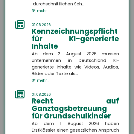
Ort
durchschnittlichen Sch...
mehr...
E-Mail
01.08.2026
Kennzeichnungspflicht
Rückru
Rückru
für KI-generierte
am
um
Telef
Bitte rufen Sie mich zurück
Inhalte
(Datu
(Uhrze
Captc
Ab dem 2. August 2026 müssen
Nachricht
Unternehmen in Deutschland KI-
generierte Inhalte wie Videos, Audios,
Bilder oder Texte als...
mehr...
ABSENDEN
01.08.2026
Recht auf
Ganztagsbetreuung
für Grundschulkinder
Die mit
*
gekennzeichneten Felder sind Pflichtfelder
Ab dem 1. August 2026 haben
Erstklässler einen gesetzlichen Anspruch