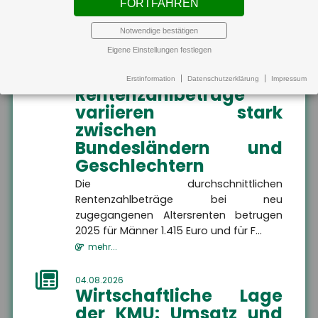
FORTFAHREN
MEHR
Verfügbarkeit von Klimaanlagen in
Wohnungen be...
Notwendige bestätigen
mehr...
Eigene Einstellungen festlegen
Altersvorsorge
Altersvorsorge
Hier finden Sie alle
04.08.2026
Erstinformation
Datenschutzerklärung
Impressum
Informationen dazu, wie
Rentenzahlbeträge
Sie Ihren Ruhestand
finanziell absichern
variieren stark
Altersvorsorge
können.
zwischen
Bundesländern und
Geschlechtern
Die durchschnittlichen
Rentenzahlbeträge bei neu
MEHR
zugegangenen Altersrenten betrugen
2025 für Männer 1.415 Euro und für F...
mehr...
04.08.2026
Wirtschaftliche Lage
Wir sind gerne für Sie da
der KMU: Umsatz und