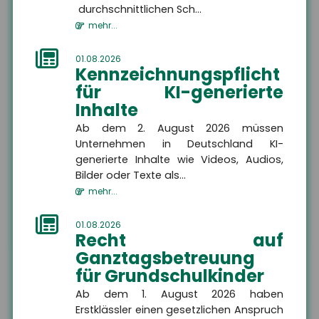
Ort
durchschnittlichen Sch...
mehr...
E-Mail
01.08.2026
Kennzeichnungspflicht
Rückru
Rückru
für KI-generierte
am
um
Telef
Bitte rufen Sie mich zurück
Inhalte
(Datu
(Uhrze
Captc
Ab dem 2. August 2026 müssen
Nachricht
Unternehmen in Deutschland KI-
generierte Inhalte wie Videos, Audios,
Bilder oder Texte als...
mehr...
ABSENDEN
01.08.2026
Recht auf
Ganztagsbetreuung
für Grundschulkinder
Die mit
*
gekennzeichneten Felder sind Pflichtfelder
Ab dem 1. August 2026 haben
Erstklässler einen gesetzlichen Anspruch