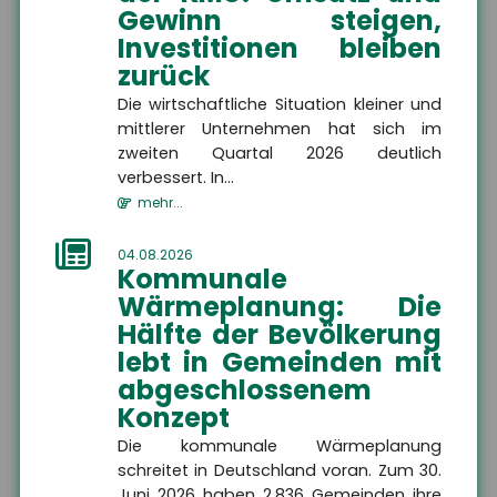
Gewinn steigen,
Investitionen bleiben
HSH Versicherungsmakler
zurück
GmbH
Die wirtschaftliche Situation kleiner und
Am Wasserlauf 5
mittlerer Unternehmen hat sich im
07333 Unterwellenborn
zweiten Quartal 2026 deutlich
verbessert. In...
mehr...
+49 3671 6743-0
04.08.2026
Kommunale
Wärmeplanung: Die
+49 3671 6743-22
Hälfte der Bevölkerung
lebt in Gemeinden mit
abgeschlossenem
Konzept
info@hsh24.de
Die kommunale Wärmeplanung
schreitet in Deutschland voran. Zum 30.
Juni 2026 haben 2.836 Gemeinden ihre