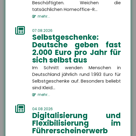
immer weniger Nachwuchs
Beschäftigten. Weichen die
gewinnen. Das ers...
tatsächlichen Homeoffice-R...
Themen
mehr...
07.08.2026
Selbstgeschenke:
Freiberufler
Deutsche geben fast
Freiberufler
Als Freiberufler gibt es
2.000 Euro pro Jahr für
viele Maßnahmen, die Sie
zum Schutze Ihrer Person,
sich selbst aus
Ihres Unternehmens und
Ihrer Mitarbeiter treffen
Zielgruppe
Im Schnitt wenden Menschen in
sollten.
Deutschland jährlich rund 1.993 Euro für
Selbstgeschenke auf. Besonders beliebt
sind Kleid...
mehr...
MEHR
04.08.2026
Digitalisierung und
Flexibilisierung im
Betriebshaftpflichtversicherung
Führerscheinerwerb
Betriebshaftpflichtversicherung
Eine Betriebshaftpflicht