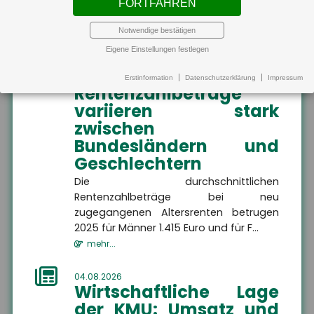
FORTFAHREN
MEHR
Verfügbarkeit von Klimaanlagen in
Wohnungen be...
Notwendige bestätigen
mehr...
Eigene Einstellungen festlegen
Altersvorsorge
Altersvorsorge
Hier finden Sie alle
04.08.2026
Erstinformation
Datenschutzerklärung
Impressum
Informationen dazu, wie
Rentenzahlbeträge
Sie Ihren Ruhestand
finanziell absichern
variieren stark
Altersvorsorge
können.
zwischen
Bundesländern und
Geschlechtern
Die durchschnittlichen
Rentenzahlbeträge bei neu
MEHR
zugegangenen Altersrenten betrugen
2025 für Männer 1.415 Euro und für F...
mehr...
04.08.2026
Wirtschaftliche Lage
Wir sind gerne für Sie da
der KMU: Umsatz und