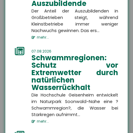
Auszubildende
Der Anteil der Auszubildenden in
Großbetrieben steigt, während
Kleinstbetriebe immer weniger
Nachwuchs gewinnen. Das ers...
mehr...
07.08.2026
Schwammregionen:
Schutz vor
Extremwetter durch
natürlichen
Wasserrückhalt
Jens Geßenhardt
Die Hochschule Geisenheim entwickelt
im Naturpark Soonwald-Nahe eine ?
Geschäftsführer
Schwammregion?, die Wasser bei
Starkregen aufnimmt...
+49 3671 6743-0
mehr...
+49 3671 6743-22
gessenhardt[at]hsh24.de