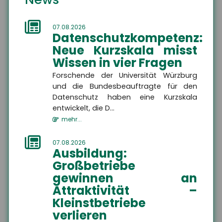
Unterwellenborn
07.08.2026
Datenschutzkompetenz:
Die Sicherheit Ihrer Zukunft liegt uns am Herzen.
Neue Kurzskala misst
Als Versicherungsmakler kümmern wir uns um
Wissen in vier Fragen
Ihren individuellen privaten und betrieblichen
Forschende der Universität Würzburg
Versicherungsschutz.
und die Bundesbeauftragte für den
Service steht bei uns an erster Stelle!
Datenschutz haben eine Kurzskala
entwickelt, die D...
Wir freuen uns auf Sie.
mehr...
07.08.2026
Ausbildung:
Großbetriebe
gewinnen an
Attraktivität –
Wir sind gerne für Sie da
Kleinstbetriebe
verlieren