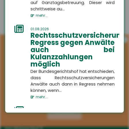
auf Ganztagsbetreuung. Dieser wird
schrittweise au...
mehr...
01.08.2026
Rechtsschutzversicherung:
i
Regress gegen Anwälte
auch bei
Kulanzzahlungen
möglich
Der Bundesgerichtshof hat entschieden,
dass Rechtsschutzversicherungen
Anwälte auch dann in Regress nehmen
können, wenn...
mehr...
Kontakt
01.08.2026
Aktivieren
HSH
Schaden in der
Versicherungsmakler GmbH
Waschstraße:
Am Wasserlauf 5