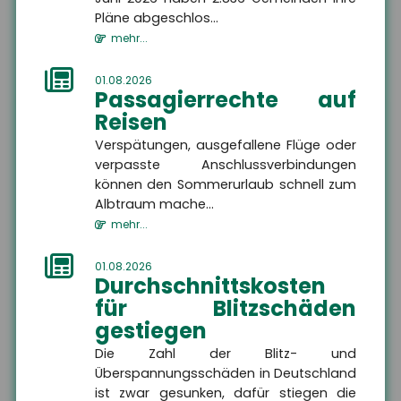
Pläne abgeschlos...
mehr...
Kontakt
01.08.2026
Passagierrechte auf
Reisen
Verspätungen, ausgefallene Flüge oder
Firma
verpasste Anschlussverbindungen
können den Sommerurlaub schnell zum
Albtraum mache...
Name
mehr...
01.08.2026
Straße, Hausnummer
Durchschnittskosten
für Blitzschäden
gestiegen
PLZ
Die Zahl der Blitz- und
Überspannungsschäden in Deutschland
ist zwar gesunken, dafür stiegen die