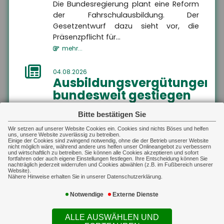
Gewerbliche Sachversicherung
schützt sowohl den
Die Bundesregierung plant eine Reform
Unternehmer als auch
der Fahrschulausbildung. Der
seine gesetzlichen
Vertreter vor den
Gesetzentwurf dazu sieht vor, die
finanziellen Folgen der
Präsenzpflicht für...
beruflichen Haftung,
indem sie eine gestellte
mehr...
Forderung prüft und
daraufhin entweder
unberechtigte Ansprüche
04.08.2026
ablehnt oder berechtigte
Ausbildungsvergütungen
Ansprüche im Rahmen
des vereinbarten
bundesweit gestiegen
Deckungsumfangs
reguliert.
Die tarifvertraglichen
MEHR
Bitte bestätigen Sie
Ausbildungsvergütungen sind im
Sach-Gewerbe
Gewerbliche Sachversicherung
Ausbildungsjahr 2025/26 im Schnitt um
Wir setzen auf unserer Website Cookies ein. Cookies sind nichts Böses und helfen
Sach-Gewerbe
uns, unsere Website zuverlässig zu betreiben.
Auf dieser Landingpage finden
3,9 Prozent gestiegen. In vi...
Einige der Cookies sind zwingend notwendig, ohne die der Betrieb unserer Website
Sie Informationen zur
nicht möglich wäre, während andere uns helfen unser Onlineangebot zu verbessern
Inhaltsversicherung,
mehr...
und wirtschaftlich zu betreiben. Sie können alle Cookies akzeptieren und sofort
Betriebsgebäudeversicherung,
fortfahren oder auch eigene Einstellungen festlegen. Ihre Entscheidung können Sie
Transportversicherung und
nachträglich jederzeit widerrufen und Cookies abwählen (z.B. im Fußbereich unserer
technischen Versicherungen.
Website).
04.08.2026
Nähere Hinweise erhalten Sie in unserer Datenschutzerklärung.
Hitzeschutz als
Notwendige
Externe Dienste
Bildungsfaktor
Klimaanlagen zu Hause verbessern
ALLE AUSWÄHLEN UND
Schulerfolge ? aber nicht für alle. Die