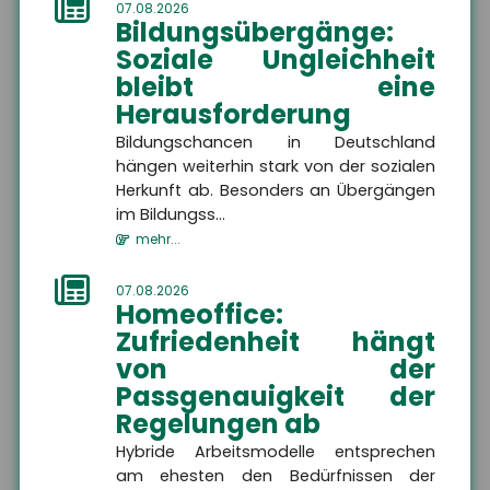
07.08.2026
Bildungsübergänge:
Soziale Ungleichheit
bleibt eine
Herausforderung
Bildungschancen in Deutschland
hängen weiterhin stark von der sozialen
Herkunft ab. Besonders an Übergängen
im Bildungss...
News
mehr...
07.08.2026
Homeoffice:
Ausbildung: Großbetriebe
Zufriedenheit hängt
gewinnen an Attraktivität –
von der
Kleinstbetriebe verlieren
Passgenauigkeit der
Auszubildende
Regelungen ab
Der Anteil der Auszubildenden
in Großbetrieben steigt,
Hybride Arbeitsmodelle entsprechen
während Kleinstbetriebe
am ehesten den Bedürfnissen der