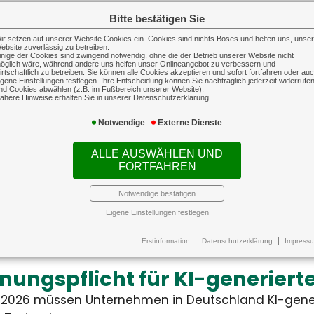
ndesweit gestiegen
Hitze
Bitte bestätigen Sie
ungsvergütungen sind im
Klimaa
nitt um 3,9 Prozent
aber n
ir setzen auf unserer Website Cookies ein. Cookies sind nichts Böses und helfen uns, unse
echte auf Reisen
ebsite zuverlässig zu betreiben.
in Woh
inige der Cookies sind zwingend notwendig, ohne die der Betrieb unserer Website nicht
öglich wäre, während andere uns helfen unser Onlineangebot zu verbessern und
usgefallene Flüge oder verpasste Anschlussve
irtschaftlich zu betreiben. Sie können alle Cookies akzeptieren und sofort fortfahren oder au
igene Einstellungen festlegen. Ihre Entscheidung können Sie nachträglich jederzeit widerrufe
nd Cookies abwählen (z.B. im Fußbereich unserer Website).
nell zum Albtraum mache...
ähere Hinweise erhalten Sie in unserer Datenschutzerklärung.
Notwendige
Externe Dienste
ALLE AUSWÄHLEN UND
ttskosten für Blitzschäden g
FORTFAHREN
tz- und Überspannungsschäden in Deutschland is
Notwendige bestätigen
chnittlichen Sch...
Eigene Einstellungen festlegen
Erstinformation
Datenschutzerklärung
Impress
haftpflichtversicherung
Sach-G
bshaftpflichtversicherung
Sach-Gewer
iebshaftpflicht schützt sowohl
Auf dieser Landingpage 
 Unternehmer als auch seine
Informationen zur Inhaltsver
ungspflicht für KI-generierte
esetzlichen Vertreter vor den
Betriebsgebäudevers
ziellen Folgen der beruflichen
Transportversich
2026 müssen Unternehmen in Deutschland KI-generi
tung, indem sie eine gestellte
technischen Versic
Forderung prüft und daraufhin