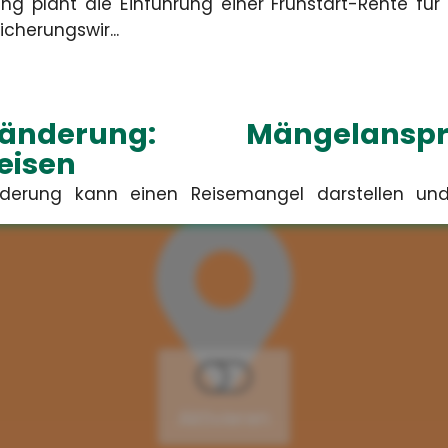
ng plant die Einführung einer Frühstart-Rente für
cherungswir...
tenänderung: Mängelan
eisen
änderung kann einen Reisemangel darstellen u
ericht München urte...
stellungen über KI: 
ngleichheit
gieren Fehlvorstellungen über generative KI nur se
gsungleichh...
Aktivieren