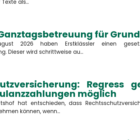
Gewerbliche Sachversicherung
Texte als...
er unberechtigte Ansprüche
 oder berechtigte Ansprüche
im Rahmen des vereinbarten
Deckungsumfangs reguliert.
 Ganztagsbetreuung für Grund
MEHR
MEHR
ust 2026 haben Erstklässler einen gesetz
 Dieser wird schrittweise au...
Kontakt
utzversicherung: Regress 
Kulanzzahlungen möglich
mbH
tshof hat entschieden, dass Rechtsschutzversi
ehmen können, wenn...
Firma
Straße, Hau