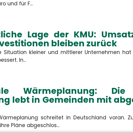
rdis Schiemann
Constanze Ba
o und für F...
denbetreuerin & KFZ-
Kundenbetreuerin & 
Spezialistin
Spezialistin
tliche Lage der KMU: Umsa
+49 3671 6743-0
+49 3671 6743-0
+49 3671 6743-22
+49 3671 6743-22
nvestitionen bleiben zurück
schiemann[at]hsh24.de
baum[at]hsh24.de
he Situation kleiner und mittlerer Unternehmen hat
ssert. In...
le Wärmeplanung: Die 
ng lebt in Gemeinden mit ab
ärmeplanung schreitet in Deutschland voran. Z
hre Pläne abgeschlos...