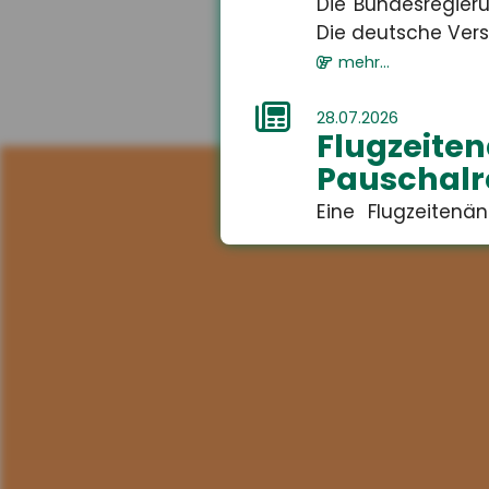
Die Bundesregieru
Die deutsche Versi
mehr...
28.07.2026
Flugzei
Pauschalr
Eine Flugzeiten
führen. Das Amtsg
mehr...
28.07.2026
Fehlvor
Bildungsu
Jugendliche korri
bestehende Bildun
mehr...