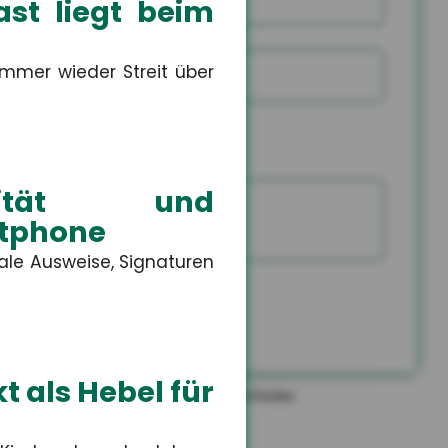
st liegt beim
mmer wieder Streit über
E-Mail
Rückr
Rückr
am
um
Tele
Sie mich zurück
(Dat
(Uhrz
Capt
ntität und
rtphone
tale Ausweise, Signaturen
EN
t als Hebel für
*
gekennzeichneten Felder sind Pflichtfelder