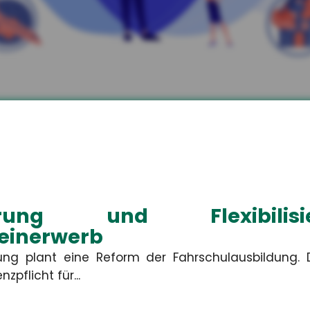
kler aus Unterwellenb
zen.
 Ihren individuellen privaten und betriebliche
isierung und Flexibil
einerwerb
ung plant eine Reform der Fahrschulausbildung.
nzpflicht für...