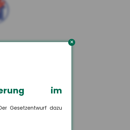
orn
n Versicherungsschutz.
isierung im
 Der Gesetzentwurf dazu