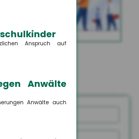
Altersvorsorge
schulkinder
MEHR
lichen Anspruch auf
gegen Anwälte
cherungen Anwälte auch
Name
snummer
PLZ