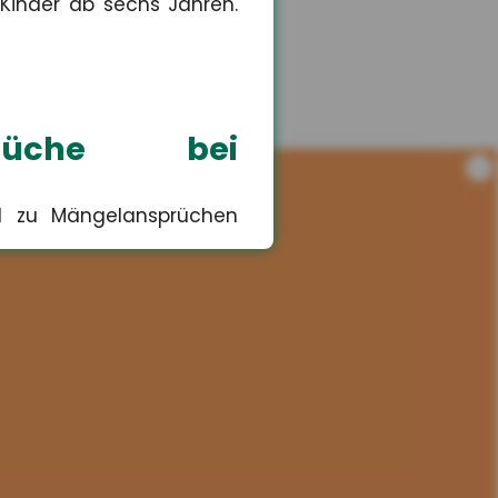
 Kinder ab sechs Jahren.
sprüche bei
i
nd zu Mängelansprüchen
Risiko für
lten selbst ? das könnte