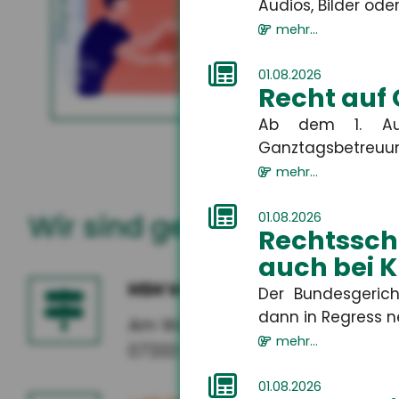
Gewerbliche Sachversicherung
Zielgruppe
Audios, Bilder oder 
entwed
ablehnt
mehr...
01.08.2026
Recht auf
MEHR
Ab dem 1. Aug
Ganztagsbetreuung.
mehr...
Wir sind gerne für Sie da
01.08.2026
Rechtssch
auch bei 
HSH Versicherungsmakler G
Der Bundesgerich
dann in Regress n
Am Wasserlauf 5
mehr...
07333 Unterwellenborn
01.08.2026