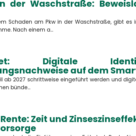
n der Waschstraße: Beweisla
m Schaden am Pkw in der Waschstraße, gibt es i
Ort
me. Nach einem a...
Bitte rufen 
allet: Digitale Ide
Nachricht
ungsnachweise auf dem Sma
oll ab 2027 schrittweise eingeführt werden und digi
nen bünde...
ABSEND
Rente: Zeit und Zinseszinseffek
Die mit
vorsorge