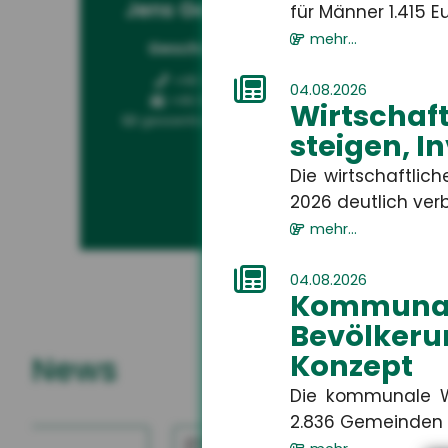
Jens Geßenhardt
Ga
für Männer 1.415 Eur
mehr...
Geschäftsführer
Kun
+49 3671 6743-0
04.08.2026
+49 3671 6743-22
Wirtschaf
gessenhardt[at]hsh24.de
steigen, I
Die wirtschaftlic
2026 deutlich verbe
mehr...
04.08.2026
Kommuna
Bevölkeru
Konzept
News
Die kommunale W
2.836 Gemeinden i