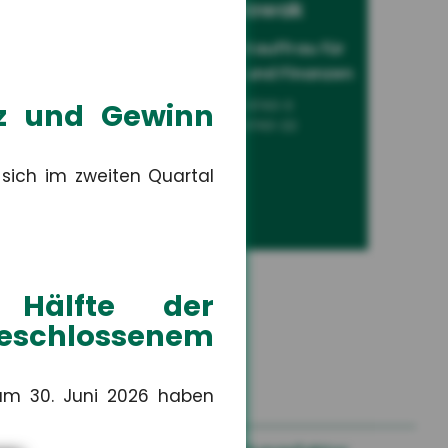
um
Leonie Nowak
Sach-
Auszubildende Kauffrau für
Versicherungen und Finanzen
tz und Gewinn
+49 3671 6743-0
+49 3671 6743-22
 sich im zweiten Quartal
Hälfte der
geschlossenem
um 30. Juni 2026 haben