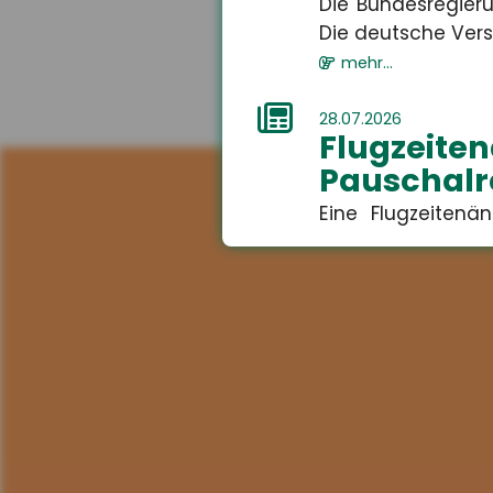
Die Bundesregieru
Die deutsche Versi
mehr...
28.07.2026
Flugzei
Pauschalr
Eine Flugzeiten
führen. Das Amtsg
mehr...
28.07.2026
Fehlvor
Bildungsu
Jugendliche korri
bestehende Bildun
mehr...