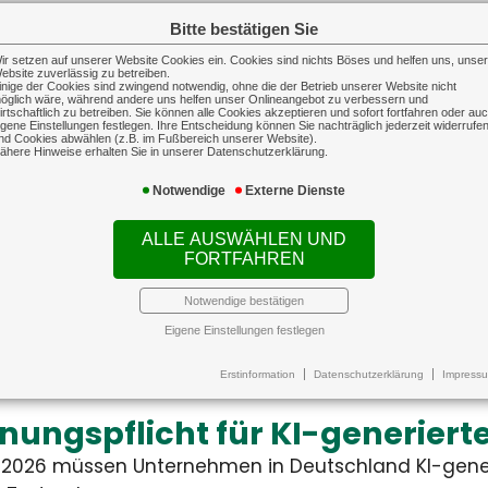
undesweit gestiegen
Hitze
Bitte bestätigen Sie
ungsvergütungen sind im
Klimaa
nitt um 3,9 Prozent
aber n
ir setzen auf unserer Website Cookies ein. Cookies sind nichts Böses und helfen uns, unse
echte auf Reisen
ebsite zuverlässig zu betreiben.
in Woh
inige der Cookies sind zwingend notwendig, ohne die der Betrieb unserer Website nicht
öglich wäre, während andere uns helfen unser Onlineangebot zu verbessern und
usgefallene Flüge oder verpasste Anschlussve
irtschaftlich zu betreiben. Sie können alle Cookies akzeptieren und sofort fortfahren oder au
igene Einstellungen festlegen. Ihre Entscheidung können Sie nachträglich jederzeit widerrufe
nd Cookies abwählen (z.B. im Fußbereich unserer Website).
nell zum Albtraum mache...
ähere Hinweise erhalten Sie in unserer Datenschutzerklärung.
Notwendige
Externe Dienste
ALLE AUSWÄHLEN UND
ttskosten für Blitzschäden g
FORTFAHREN
tz- und Überspannungsschäden in Deutschland is
Notwendige bestätigen
chnittlichen Sch...
Eigene Einstellungen festlegen
Erstinformation
Datenschutzerklärung
Impress
haftpflichtversicherung
Sach-G
bshaftpflichtversicherung
Sach-Gewer
iebshaftpflicht schützt sowohl
Auf dieser Landingpage 
 Unternehmer als auch seine
Informationen zur Inhaltsver
ungspflicht für KI-generierte
esetzlichen Vertreter vor den
Betriebsgebäudevers
ziellen Folgen der beruflichen
Transportversich
2026 müssen Unternehmen in Deutschland KI-generi
tung, indem sie eine gestellte
technischen Versic
Forderung prüft und daraufhin