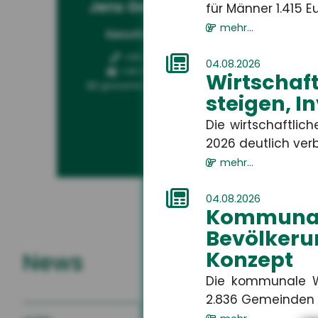
Jens Geßenhardt
Ga
für Männer 1.415 Eur
mehr...
Geschäftsführer
Kun
+49 3671 6743-0
04.08.2026
+49 3671 6743-22
Wirtschaf
gessenhardt[at]hsh24.de
steigen, I
Die wirtschaftlic
2026 deutlich verbe
mehr...
04.08.2026
Kommuna
Bevölkeru
Konzept
News
Die kommunale W
2.836 Gemeinden i