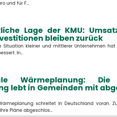
rdis Schiemann
Constanze Ba
o und für F...
denbetreuerin & KFZ-
Kundenbetreuerin & 
Spezialistin
Spezialistin
tliche Lage der KMU: Umsa
+49 3671 6743-0
+49 3671 6743-0
+49 3671 6743-22
+49 3671 6743-22
nvestitionen bleiben zurück
schiemann[at]hsh24.de
baum[at]hsh24.de
he Situation kleiner und mittlerer Unternehmen hat
ssert. In...
le Wärmeplanung: Die 
ng lebt in Gemeinden mit ab
ärmeplanung schreitet in Deutschland voran. Z
hre Pläne abgeschlos...