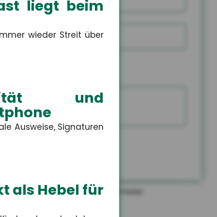
st liegt beim
mmer wieder Streit über
E-Mail
Rückr
Rückr
am
um
Tele
Sie mich zurück
(Dat
(Uhrz
Capt
ntität und
rtphone
tale Ausweise, Signaturen
EN
t als Hebel für
*
gekennzeichneten Felder sind Pflichtfelder