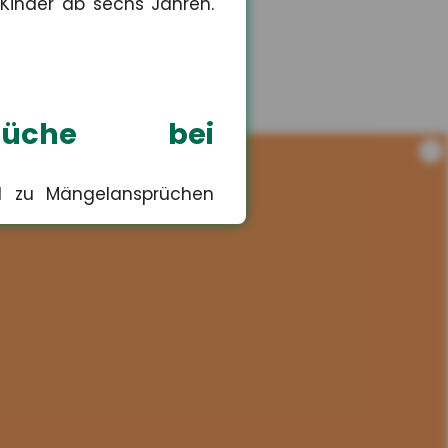
 Kinder ab sechs Jahren.
sprüche bei
i
nd zu Mängelansprüchen
Risiko für
lten selbst ? das könnte