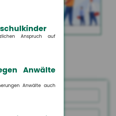
Altersvorsorge
schulkinder
MEHR
lichen Anspruch auf
gegen Anwälte
cherungen Anwälte auch
Name
snummer
PLZ