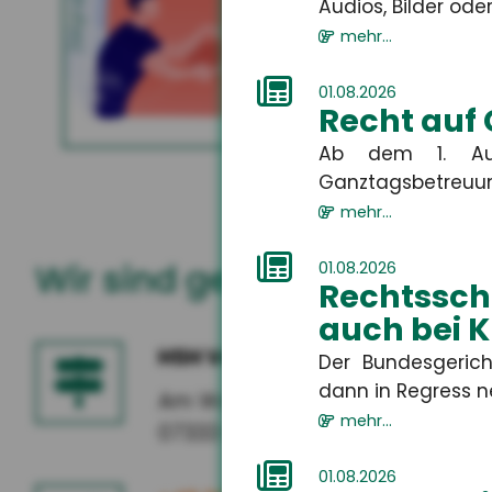
Gewerbliche Sachversicherung
Zielgruppe
Audios, Bilder oder 
entwed
ablehnt
mehr...
01.08.2026
Recht auf
MEHR
Ab dem 1. Aug
Ganztagsbetreuung.
mehr...
Wir sind gerne für Sie da
01.08.2026
Rechtssch
auch bei 
HSH Versicherungsmakler G
Der Bundesgerich
dann in Regress n
Am Wasserlauf 5
mehr...
07333 Unterwellenborn
01.08.2026