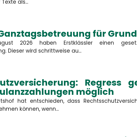
Gewerbliche Sachversicherung
Texte als...
er unberechtigte Ansprüche
 oder berechtigte Ansprüche
im Rahmen des vereinbarten
Deckungsumfangs reguliert.
 Ganztagsbetreuung für Grund
MEHR
MEHR
ust 2026 haben Erstklässler einen gesetz
 Dieser wird schrittweise au...
Kontakt
utzversicherung: Regress 
Kulanzzahlungen möglich
mbH
tshof hat entschieden, dass Rechtsschutzversi
ehmen können, wenn...
Firma
Straße, Hau