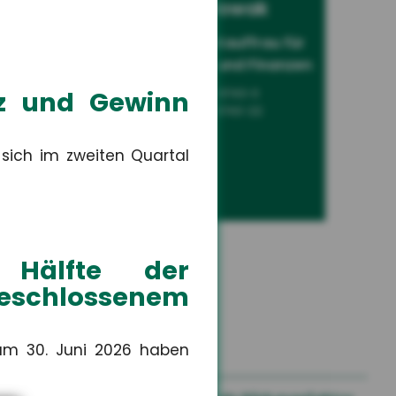
um
Leonie Nowak
Sach-
Auszubildende Kauffrau für
Versicherungen und Finanzen
tz und Gewinn
+49 3671 6743-0
+49 3671 6743-22
 sich im zweiten Quartal
Hälfte der
geschlossenem
um 30. Juni 2026 haben