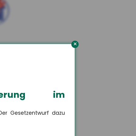
orn
n Versicherungsschutz.
isierung im
 Der Gesetzentwurf dazu