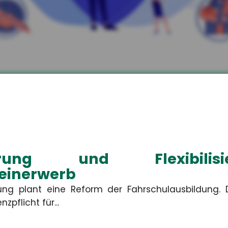
kler aus Unterwellenb
zen.
 Ihren individuellen privaten und betriebliche
isierung und Flexibil
einerwerb
ung plant eine Reform der Fahrschulausbildung.
nzpflicht für...