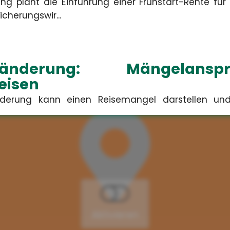
ng plant die Einführung einer Frühstart-Rente für
cherungswir...
tenänderung: Mängelan
eisen
änderung kann einen Reisemangel darstellen u
ericht München urte...
stellungen über KI: 
ngleichheit
gieren Fehlvorstellungen über generative KI nur se
gsungleichh...
Aktivieren