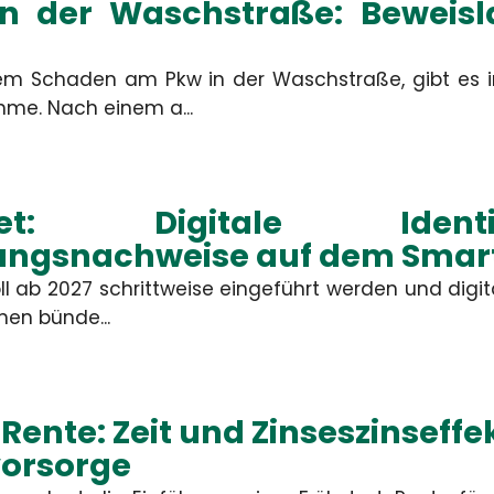
n der Waschstraße: Beweisla
m Schaden am Pkw in der Waschstraße, gibt es i
Ort
me. Nach einem a...
Bitte rufen 
allet: Digitale Ide
Nachricht
ungsnachweise auf dem Sma
oll ab 2027 schrittweise eingeführt werden und digi
nen bünde...
ABSEND
Rente: Zeit und Zinseszinseffek
Die mit
vorsorge